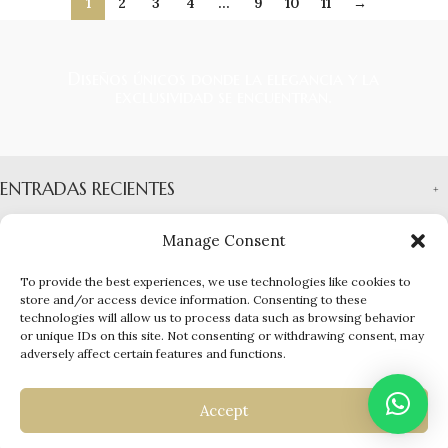
1
2
3
4
…
9
10
11
→
Diseños únicos donde la elegancia y la
exclusividad se encuentran.
ENTRADAS RECIENTES
INFORMACIÓN
Manage Consent
ENLACES RÁPIDOS
To provide the best experiences, we use technologies like cookies to
store and/or access device information. Consenting to these
technologies will allow us to process data such as browsing behavior
MENÚ
or unique IDs on this site. Not consenting or withdrawing consent, may
© 2025 EUROGEMS
| Developed by
adversely affect certain features and functions.
Accept
Shop
Filters
Wishlist
Cart
My account