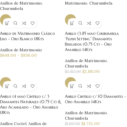
Anillos de Matrimonio
,
Matrimonio
,
Churumbela
Churumbela
-9%
-10%
Anillo de Matrimonio Clásico
Anillo (3.85 mm) Churumbela
Liso – Oro Blanco 18Kts
“Flush Setting” Diamantes
Biselados (0.75 Ct) – Oro
Amarillo 14Kts
Anillos de Matrimonio
$
648.00
–
$
936.00
Anillos de Matrimonio
,
Churumbela
$
2,116.00
$
2,352.00
-9%
-9%
Anillo (4 mm) Cintillo c/ 3
Anillo Cintillo c/ 10 Diamantes –
Diamantes Naturales (0.75 Ct) &
Oro Amarillo 14Kts
Aro Acanalado – Oro Amarillo
18Kts
Anillos de Matrimonio
,
Churumbela
Anillos Coctel
,
Anillos de
$
1,725.00
$
1,897.00