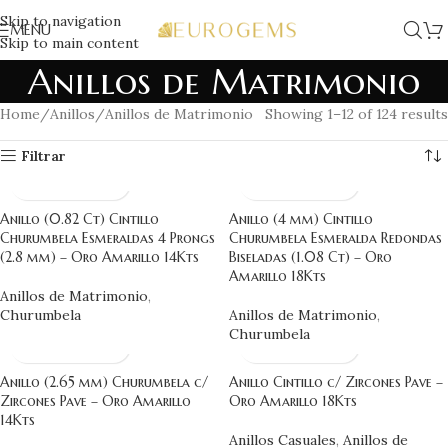
Skip to navigation
MENU
Skip to main content
Anillos de Matrimonio
Home
Anillos
Anillos de Matrimonio
Showing 1–12 of 124 results
Anillo (0.82 Ct) Cintillo
Anillo (4 mm) Cintillo
Churumbela Esmeraldas 4 Prongs
Churumbela Esmeralda Redondas
(2.8 mm) – Oro Amarillo 14Kts
Biseladas (1.08 Ct) – Oro
Amarillo 18Kts
Anillos de Matrimonio
,
Churumbela
Anillos de Matrimonio
,
Churumbela
Anillo (2.65 mm) Churumbela c/
Anillo Cintillo c/ Zircones Pave –
Zircones Pave – Oro Amarillo
Oro Amarillo 18Kts
14Kts
Anillos Casuales
,
Anillos de