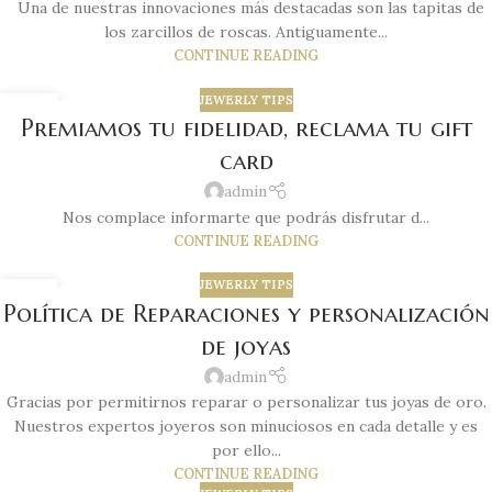
Una de nuestras innovaciones más destacadas son las tapitas de
los zarcillos de roscas. Antiguamente...
CONTINUE READING
JEWERLY TIPS
22
Premiamos tu fidelidad, reclama tu gift
JUL
card
admin
Nos complace informarte que podrás disfrutar d...
CONTINUE READING
JEWERLY TIPS
11
Política de Reparaciones y personalización
JUL
de joyas
admin
Gracias por permitirnos reparar o personalizar tus joyas de oro.
Nuestros expertos joyeros son minuciosos en cada detalle y es
por ello...
CONTINUE READING