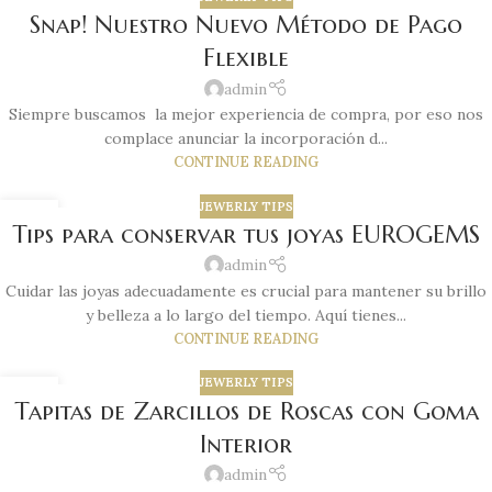
06
Snap! Nuestro Nuevo Método de Pago
AUG
Flexible
admin
Siempre buscamos la mejor experiencia de compra, por eso nos
complace anunciar la incorporación d...
CONTINUE READING
JEWERLY TIPS
05
Tips para conservar tus joyas EUROGEMS
AUG
admin
Cuidar las joyas adecuadamente es crucial para mantener su brillo
y belleza a lo largo del tiempo. Aquí tienes...
CONTINUE READING
JEWERLY TIPS
25
Tapitas de Zarcillos de Roscas con Goma
JUL
Interior
admin