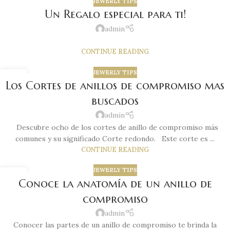
JEWERLY TIPS
Un Regalo especial para ti!
admin
CONTINUE READING
JEWERLY TIPS
01
Los Cortes de anillos de compromiso mas
APR
buscados
admin
Descubre ocho de los cortes de anillo de compromiso más
comunes y su significado Corte redondo. Este corte es ...
CONTINUE READING
JEWERLY TIPS
26
Conoce la anatomía de un anillo de
MAR
compromiso
admin
Conocer las partes de un anillo de compromiso te brinda la