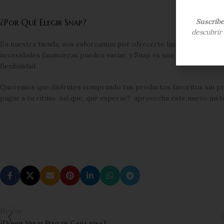
¿Por Qué Elegir Snap?
Suscríb
descubrir 
En nuestra tienda, nos esforzamos por ofrecerte las mejores opcio
necesidades financieras pueden variar, y Snap es una solución per
flexibilidad.
Queremos que disfrutes comprando tus productos favoritos sin pre
pagar a tu ritmo. Así que, qué esperas? aprovecha este nuevo mét
Newer
¿Dónde Ver el Peso de Cada joya?