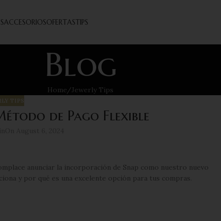
S
ACCESORIOS
OFERTAS
TIPS
Blog
Home
Jewerly Tips
LY TIPS
étodo de Pago Flexible
in
On August 6, 2024
omplace anunciar la incorporación de Snap como nuestro nuevo
ciona y por qué es una excelente opción para tus compras.