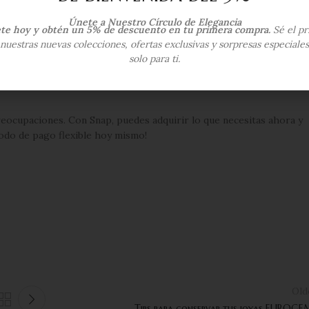
Únete a Nuestro Círculo de Elegancia
ete hoy y obtén un 5% de descuento en tu primera compra.
Sé el pr
nuestras nuevas colecciones, ofertas exclusivas y sorpresas especiale
solo para ti.
nes para facilitar tu experiencia de compra. Sabemos que tus
fecta para aquellos momentos en los que necesitas un poco más de
ocupaciones. Con Snap, puedes adquirir lo que necesitas ahora y
odo de pago flexible hoy mismo!
Old
Tips para conservar tus joyas EUROGE