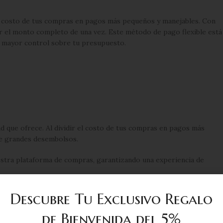
l costo de tus compras en pagos más pequeños y manejables. Con
r el monto completo de una vez. Este método de pago flexible está
e mayor control sobre tu presupuesto.
idad que ofrece. Al dividir el costo de tus compras en pagos más
de grandes desembolsos.
estra plataforma de compras, garantizando una experiencia de
o que significa que puedes completar tu compra en cuestión de
Descubre Tu Exclusivo Regalo
de Bienvenida del 5%