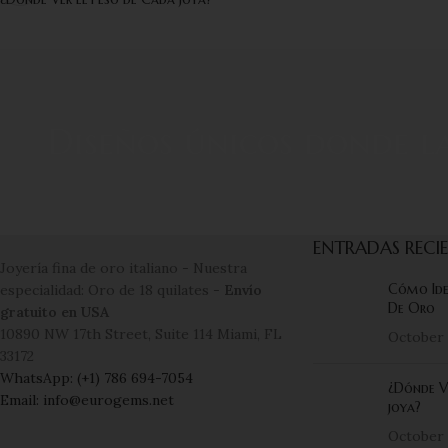
Diseños únicos donde la
ENTRADAS RECI
Joyería fina de oro italiano - Nuestra
Cómo Iden
especialidad: Oro de 18 quilates -
Envío
De Oro
gratuito en USA
10890 NW 17th Street, Suite 114 Miami, FL
October 
33172
WhatsApp: (+1) 786 694-7054
¿Dónde V
Email: info@eurogems.net
joya?
October 