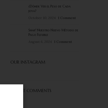
¿Dónde Ver el Peso de Cada
joya?
October 10, 2024
1 Comment
Snap! Nuestro Nuevo Método de
Pago Flexible
August 6, 2024
1 Comment
OUR INSTAGRAM
RECENT COMMENTS