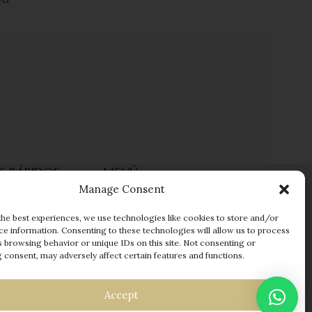
ad se encuentran.
S RÁPIDOS
MENÚ
Manage Consent
a
Cambios y Devoluciones
Garantias
the best experiences, we use technologies like cookies to store and/or
ce information. Consenting to these technologies will allow us to process
FAQs
s browsing behavior or unique IDs on this site. Not consenting or
 deseos
Nuestra tienda
 consent, may adversely affect certain features and functions.
Envío
Contáctanos
Accept
Aviso legal conforme a la
DMCA