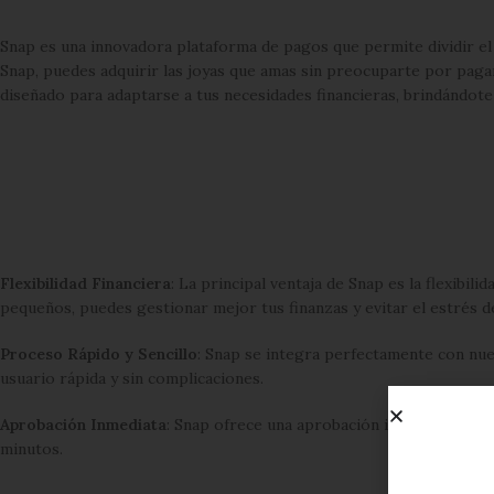
Snap es una innovadora plataforma de pagos que permite dividir e
Snap, puedes adquirir las joyas que amas sin preocuparte por paga
diseñado para adaptarse a tus necesidades financieras, brindándot
Flexibilidad Financiera
: La principal ventaja de Snap es la flexibil
pequeños, puedes gestionar mejor tus finanzas y evitar el estrés 
Proceso Rápido y Sencillo
: Snap se integra perfectamente con nu
usuario rápida y sin complicaciones.
Aprobación Inmediata
: Snap ofrece una aprobación instantánea, l
minutos.