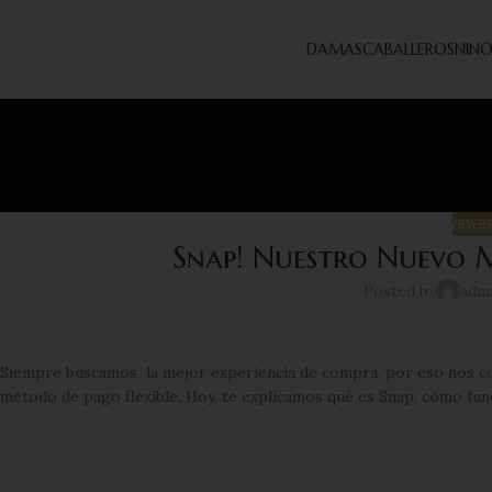
Skip to navigation
Skip to main content
DAMAS
CABALLEROS
NINO
JEWER
Snap! Nuestro Nuevo M
Posted by
adm
Siempre buscamos la mejor experiencia de compra, por eso nos c
método de pago flexible. Hoy, te explicamos qué es Snap, cómo fun