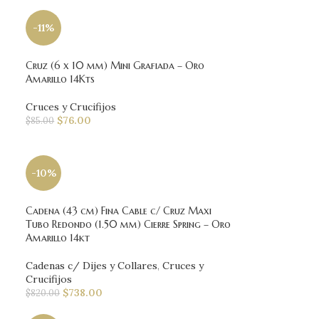
-11%
Cruz (6 x 10 mm) Mini Grafiada – Oro
Amarillo 14Kts
Cruces y Crucifijos
$
76.00
$
85.00
-10%
Cadena (43 cm) Fina Cable c/ Cruz Maxi
Tubo Redondo (1.50 mm) Cierre Spring – Oro
Amarillo 14kt
Cadenas c/ Dijes y Collares
,
Cruces y
Crucifijos
$
738.00
$
820.00