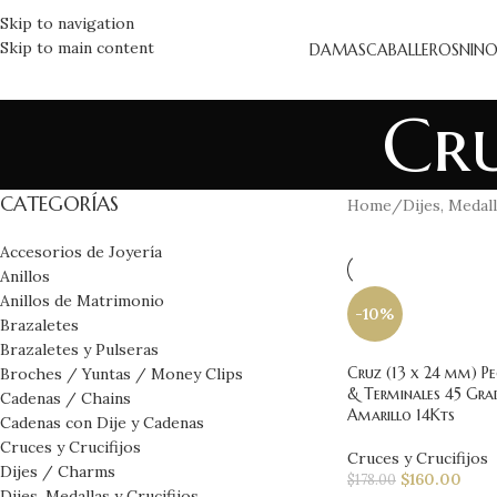
Skip to navigation
Skip to main content
DAMAS
CABALLEROS
NINO
Cru
CATEGORÍAS
Home
Dijes, Medall
Accesorios de Joyería
Anillos
Anillos de Matrimonio
-10%
Brazaletes
Brazaletes y Pulseras
Cruz (13 x 24 mm) P
Broches / Yuntas / Money Clips
& Terminales 45 Gra
Cadenas / Chains
Amarillo 14Kts
Cadenas con Dije y Cadenas
Cruces y Crucifijos
Cruces y Crucifijos
Dijes / Charms
$
160.00
$
178.00
Dijes, Medallas y Crucifijos