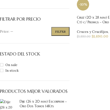
-10%
Cruz (20 x 28 mm) E
FILTRAR POR PRECIO
Ct) c/ Prongs – Oro
Price:
—
Cruces y Crucifijos
,
FILTER
$
1,690.00
$
1,880.00
ESTADO DEL STOCK
On sale
In stock
PRODUCTOS MEJOR VALORADOS
Dije (26 x 20 mm) Escorpion -
Oro Dos Tonos 14Kts