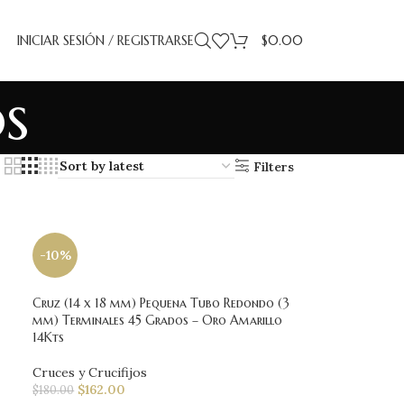
INICIAR SESIÓN / REGISTRARSE
$
0.00
os
Filters
-10%
Cruz (14 x 18 mm) Pequena Tubo Redondo (3
mm) Terminales 45 Grados – Oro Amarillo
14Kts
Cruces y Crucifijos
$
162.00
$
180.00