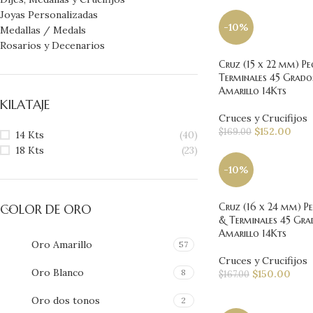
Joyas Personalizadas
-10%
Medallas / Medals
Rosarios y Decenarios
Cruz (15 x 22 mm) P
Terminales 45 Grado
Amarillo 14Kts
KILATAJE
Cruces y Crucifijos
$
152.00
$
169.00
14 Kts
(40)
18 Kts
(23)
-10%
Cruz (16 x 24 mm) P
COLOR DE ORO
& Terminales 45 Gra
Amarillo 14Kts
Oro Amarillo
57
Cruces y Crucifijos
Oro Blanco
8
$
150.00
$
167.00
Oro dos tonos
2