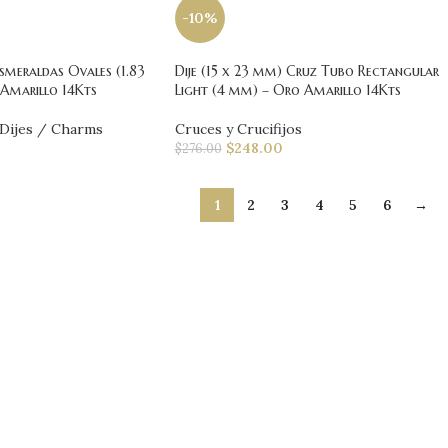
-10%
smeraldas Ovales (1.83
Dije (15 x 23 mm) Cruz Tubo Rectangular
 Amarillo 14Kts
Light (4 mm) – Oro Amarillo 14Kts
Dijes / Charms
Cruces y Crucifijos
$
248.00
$
276.00
1
2
3
4
5
6
→