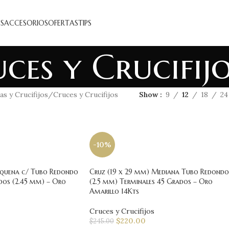
S
ACCESORIOS
OFERTAS
TIPS
ces y Crucifij
as y Crucifijos
Cruces y Crucifijos
Show
9
12
18
24
-10%
equena c/ Tubo Redondo
Cruz (19 x 29 mm) Mediana Tubo Redondo
dos (2.45 mm) – Oro
(2.5 mm) Terminales 45 Grados – Oro
Amarillo 14Kts
Cruces y Crucifijos
$
220.00
$
245.00