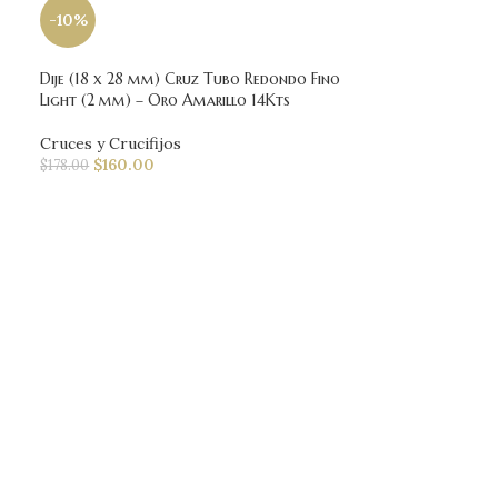
-10%
Dije (18 x 28 mm) Cruz Tubo Redondo Fino
Light (2 mm) – Oro Amarillo 14Kts
Cruces y Crucifijos
$
160.00
$
178.00