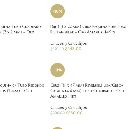
-10%
equena Tubo Cuadrado
Dije (13 x 22 mm) Cruz Pequena Puff Tubo
s (2 x 2 mm) – Oro
Rectangular – Oro Amarillo 14Kts
Cruces y Crucifijos
$
243.00
$
270.00
-11%
equena c/ Tubo Redondo
Cruz (31 x 47 mm) Reversible Lisa/Greca
dos (2 mm) – Oro
Calada (4.4 mm) Tubo Cuadrado – Oro
Amarillo 14kt
Cruces y Crucifijos
$
880.00
$
990.00