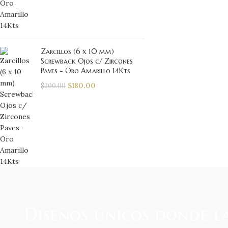
Zarcillos (6 x 10 mm)
Screwback Ojos c/ Zircones
Paves - Oro Amarillo 14Kts
$
180.00
$
200.00
Diseños únicos donde la