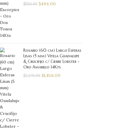
$
494.00
$
550.00
Rosario (60 cm) Largo Esferas
Lisas (5 mm) Vitela Guadalupe
& Crucifijo c/ Cierre Lobster -
Oro Amarillo 14Kts
$
1,856.00
$
2,070.00