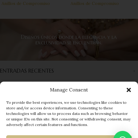
Anillos de Compromiso
Anillos de Compromiso
Diseños únicos donde la elegancia y la
exclusividad se encuentran.
ENTRADAS RECIENTES
INFORMACIÓN
Manage Consent
ENLACES RÁPIDOS
To provide the best experiences, we use technologies like cookies to
store and/or access device information. Consenting to these
MENÚ
technologies will allow us to process data such as browsing behavior
or unique IDs on this site. Not consenting or withdrawing consent, may
© 2025 EUROGEMS
| Developed by
adversely affect certain features and functions.