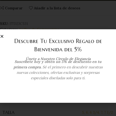
Comparar
Añadir a la lista de deseos
SKU:
ITD23C531
Category:
Anillos de Compromiso
Tags:
compromiso
,
cz
,
engagement
,
zircon
Descubre Tu Exclusivo Regalo de
Compartir:
Bienvenida del 5%
Additional information
Únete a Nuestro Círculo de Elegancia
Suscríbete hoy y obtén un 5% de descuento en tu
primera compra.
Sé el primero en descubrir nuestras
COLOR DEL ORO
Oro Blanco
nuevas colecciones, ofertas exclusivas y sorpresas
especiales diseñadas solo para ti.
KILATAJE
18 Kts
TALLA
5
,
6
,
6 3/4
,
7
,
7 1/2