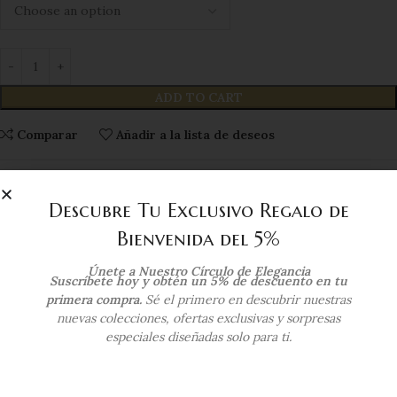
ADD TO CART
Comparar
Añadir a la lista de deseos
SKU:
ITD17C531
Descubre Tu Exclusivo Regalo de
Category:
Anillos de Compromiso
Tags:
compromiso
,
cz
,
engagement
,
zircon
Bienvenida del 5%
Compartir:
Únete a Nuestro Círculo de Elegancia
Suscríbete hoy y obtén un 5% de descuento en tu
primera compra.
Sé el primero en descubrir nuestras
Additional information
nuevas colecciones, ofertas exclusivas y sorpresas
especiales diseñadas solo para ti.
COLOR DEL ORO
Oro Blanco