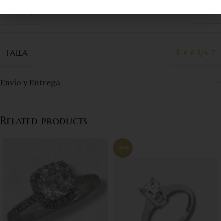
KILATAJE
14 Kts
TALLA
5
,
6
,
6 3/4
,
7
Envío y Entrega
Related products
-10%