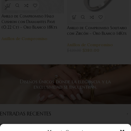
Anillo de Compromiso Halo
Cushion con Diamantes Pave
(0.22 Ct) – Oro Blanco 18Kts
Anillo de Compromiso Solitario
con Zircón – Oro Blanco 14Kts
Anillos de Compromiso
Anillos de Compromiso
$
380.00
$
420.00
Diseños únicos donde la elegancia y la
exclusividad se encuentran.
ENTRADAS RECIENTES
INFORMACIÓN