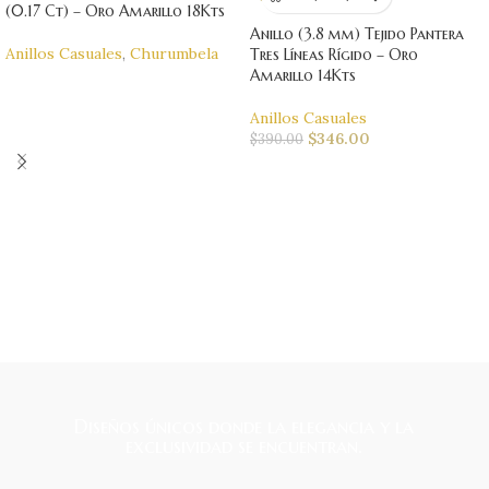
(0.17 Ct) – Oro Amarillo 18Kts
Anillo (3.8 mm) Tejido Pantera
Anillos Casuales
,
Churumbela
Tres Líneas Rígido – Oro
Amarillo 14Kts
Anillos Casuales
$
346.00
$
390.00
Diseños únicos donde la elegancia y la
exclusividad se encuentran.