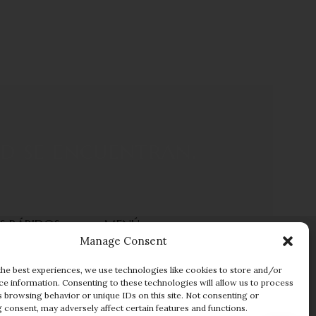
Pulsera Pantera 
Amarillo 18Kts
Bangles
$
10,27
$
11,300.00
ad se encuentran.
S RÁPIDOS
MENÚ
Manage Consent
a
Cambios y Devoluciones
Garantias
the best experiences, we use technologies like cookies to store and/or
ce information. Consenting to these technologies will allow us to process
FAQs
s browsing behavior or unique IDs on this site. Not consenting or
 deseos
Nuestra tienda
 consent, may adversely affect certain features and functions.