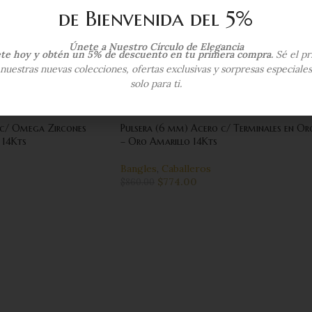
de Bienvenida del 5%
Únete a Nuestro Círculo de Elegancia
ete hoy y obtén un 5% de descuento en tu primera compra.
Sé el pr
nuestras nuevas colecciones, ofertas exclusivas y sorpresas especiale
solo para ti.
-10%
 c/ Omega Zircones
Pulsera (6 mm) Acero c/ Terminales en Or
 14Kts
– Oro Amarillo 14Kts
Bangles
,
Caballeros
$
774.00
$
860.00