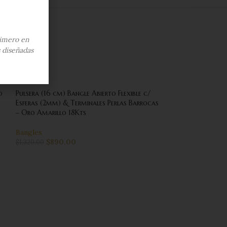
imero en
s diseñadas
-33%
-9%
o
Pulsera (16 cm) Bangle Abierto Flexible c/
Esferas (2mm) & Terminales Perlas Barrocas
– Oro Amarillo 18Kts
Bangles
$
890.00
$
1,320.00