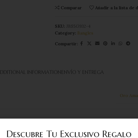
Comparar
Añadir a la lista de
SKU:
JBS5G932-4
Category:
Bangles
Compartir:
DDITIONAL INFORMATION
ENVÍO Y ENTREGA
Oro Amar
1
Descubre Tu Exclusivo Regalo