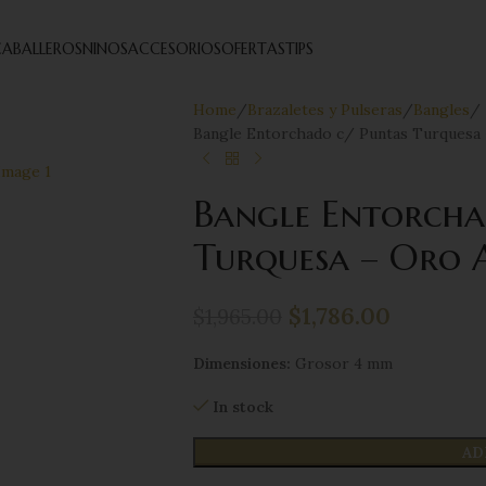
ABALLEROS
NINOS
ACCESORIOS
OFERTAS
TIPS
Home
Brazaletes y Pulseras
Bangles
Bangle Entorchado c/ Puntas Turquesa 
Bangle Entorcha
Turquesa – Oro 
$
1,786.00
$
1,965.00
Dimensiones:
Grosor 4 mm
In stock
AD