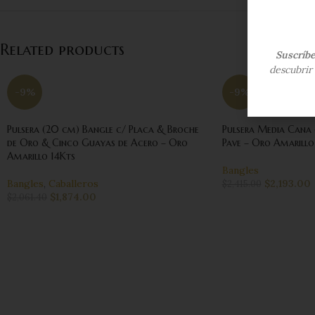
Related products
Suscríb
descubrir 
-9%
-9%
Pulsera (20 cm) Bangle c/ Placa & Broche
Pulsera Media Cana
de Oro & Cinco Guayas de Acero – Oro
Pave – Oro Amarillo
Amarillo 14Kts
Bangles
Bangles
,
Caballeros
$
2,193.00
$
2,415.00
$
1,874.00
$
2,061.40