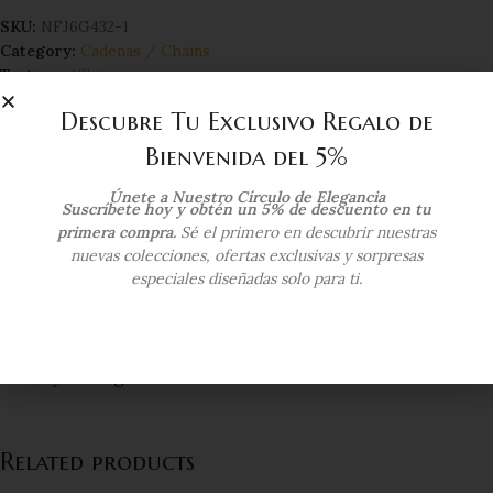
SKU:
NFJ6G432-1
Category:
Cadenas / Chains
Tag:
oro 18kts
Compartir:
Descubre Tu Exclusivo Regalo de
Bienvenida del 5%
Additional information
Únete a Nuestro Círculo de Elegancia
Suscríbete hoy y obtén un 5% de descuento en tu
COLOR DEL ORO
Oro Amarillo
primera compra.
Sé el primero en descubrir nuestras
nuevas colecciones, ofertas exclusivas y sorpresas
especiales diseñadas solo para ti.
KILATAJE
18 Kts
Envío y Entrega
Related products