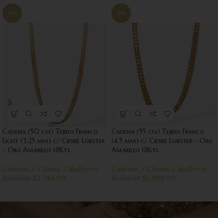
-9%
-9%
Cadena (50 cm) Tejido Franco
Cadena (55 cm) Tejido Franco
Light (3.25 mm) c/ Cierre Lobster
(4.5 mm) c/ Cierre Lobster – Oro
– Oro Amarillo 18Kts
Amarillo 18Kts
Cadenas / Chains
,
Caballeros
Cadenas / Chains
,
Caballeros
$
2,784.00
$
5,980.00
$
3,070.00
$
6,580.00