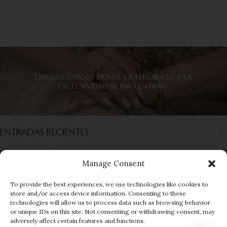
Diseños únicos donde la elegancia y la
exclusividad se encuentran.
ENTRADAS RECIENTES
INFORMACIÓN
Manage Consent
ENLACES RÁPIDOS
To provide the best experiences, we use technologies like cookies to
store and/or access device information. Consenting to these
MENÚ
technologies will allow us to process data such as browsing behavior
or unique IDs on this site. Not consenting or withdrawing consent, may
© 2025 EUROGEMS
| Developed by
adversely affect certain features and functions.