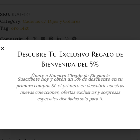
SKU:
EUG-127
Category:
Cadenas c/ Dijes y Collares
Tag:
oro 14kt
Compartir:
Descubre Tu Exclusivo Regalo de
Additional information
Bienvenida del 5%
DIMENSIONS
84 mm
Únete a Nuestro Círculo de Elegancia
Suscríbete hoy y obtén un 5% de descuento en tu
primera compra.
Sé el primero en descubrir nuestras
nuevas colecciones, ofertas exclusivas y sorpresas
COLOR DEL ORO
Oro Tres Tonos
especiales diseñadas solo para ti.
KILATAJE
14 Kts