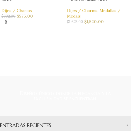
Dijes / Charms
Dijes / Charms
,
Medallas /
$
575.00
Medals
$
632.00
$
1,520.00
$
1,675.00
Diseños únicos donde la elegancia y la
exclusividad se encuentran.
ENTRADAS RECIENTES