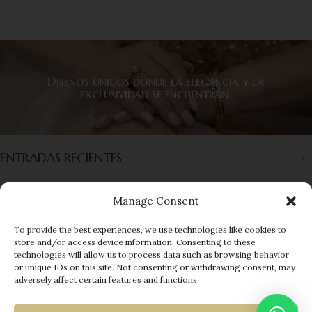
Diseños únicos donde la elegancia y la
exclusividad se encuentran.
ENTRADAS RECIENTES
INFORMACIÓN
Manage Consent
ENLACES RÁPIDOS
To provide the best experiences, we use technologies like cookies to
store and/or access device information. Consenting to these
MENÚ
technologies will allow us to process data such as browsing behavior
or unique IDs on this site. Not consenting or withdrawing consent, may
© 2025 EUROGEMS
| Developed by
adversely affect certain features and functions.