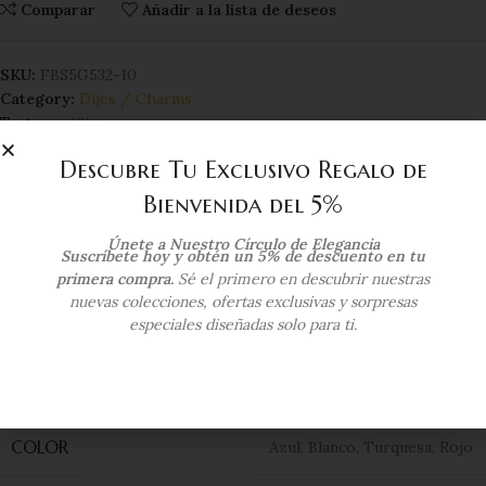
Comparar
Añadir a la lista de deseos
SKU:
FBS5G532-10
Category:
Dijes / Charms
Tag:
oro 18kt
Compartir:
Descubre Tu Exclusivo Regalo de
Bienvenida del 5%
Additional information
Únete a Nuestro Círculo de Elegancia
Suscríbete hoy y obtén un 5% de descuento en tu
COLOR DEL ORO
Oro Amarillo
primera compra.
Sé el primero en descubrir nuestras
nuevas colecciones, ofertas exclusivas y sorpresas
especiales diseñadas solo para ti.
KILATAJE
18 Kts
COLOR
Azul
,
Blanco
,
Turquesa
,
Rojo