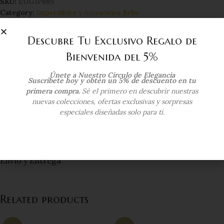
SKU:
EUG1P889
Category:
Imperdibles y Accesorios Bebe
Tags:
estrella
,
oro 18kts
Descubre Tu Exclusivo Regalo de
Compartir:
Bienvenida del 5%
Additional information
Únete a Nuestro Círculo de Elegancia
Suscríbete hoy y obtén un 5% de descuento en tu
COLOR DEL ORO
Oro Tres Tonos
primera compra.
Sé el primero en descubrir nuestras
nuevas colecciones, ofertas exclusivas y sorpresas
especiales diseñadas solo para ti.
KILATAJE
18 Kts
Envío y Entrega
Related products