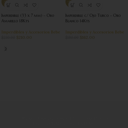
-9%
-10%
Imperdible (33 x 7 mm) – Oro
Imperdible c/ Ojo Turco – Oro
Amarillo 18Kts
Blanco 14Kts
Imperdibles y Accesorios Bebe
Imperdibles y Accesorios Bebe
$
210.00
$
162.00
$
230.00
$
180.00
Diseños únicos donde la elegancia y la
exclusividad se encuentran.