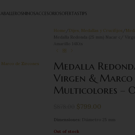
ABALLEROS
NINOS
ACCESORIOS
OFERTAS
TIPS
Home
Dijes, Medallas y Crucifijos
Meda
Medalla Redonda (25 mm) Nacar c/ Virg
Amarillo 14Kts
Medalla Redonda
Virgen & Marco 
Multicolores – 
$
799.00
$
878.00
Dimensiones:
Diámetro 25 mm
Out of stock