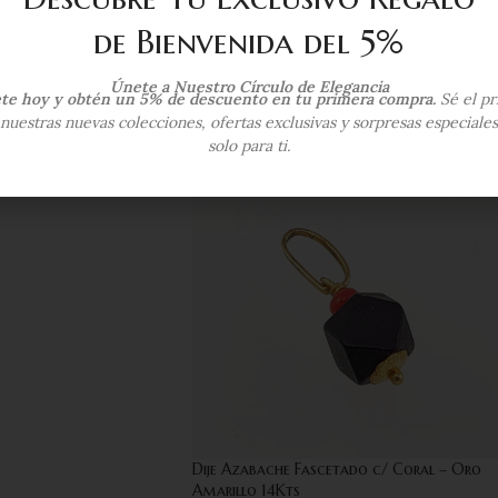
de Bienvenida del 5%
Únete a Nuestro Círculo de Elegancia
ete hoy y obtén un 5% de descuento en tu primera compra.
Sé el pr
nuestras nuevas colecciones, ofertas exclusivas y sorpresas especiale
solo para ti.
Hojas – Oro Amarillo
Dije Azabache Fascetado c/ Coral – Oro
Amarillo 14Kts