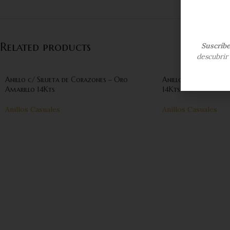
Related products
Suscríb
descubrir 
Anillo c/ Silueta de Corazones – Oro
Anillo c/ Figura de 
Amarillo 14Kts
14Kts
Anillos Casuales
Anillos Casuales