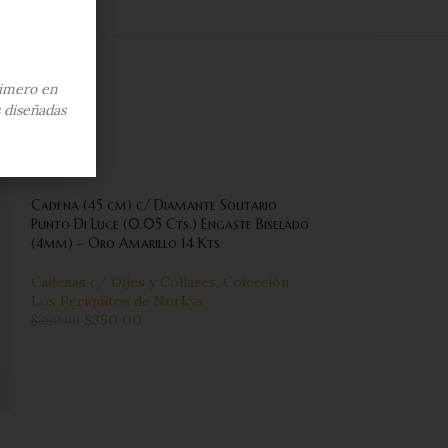
imero en
s diseñadas
-10%
-10%
Cadena (45 cm) c/ Diamante Solitario
Punto Di Luce (0.05 Cts.) Engaste Biselado
(4mm) – Oro Amarillo 14 Kts
Cadenas c/ Dijes y Collares
,
Colección
Los Periquitos de Norkys
$
350.00
$
390.00