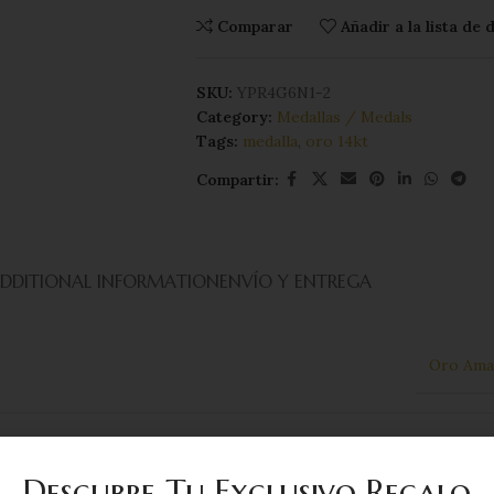
Comparar
Añadir a la lista de
SKU:
YPR4G6N1-2
Category:
Medallas / Medals
Tags:
medalla
,
oro 14kt
Compartir:
DDITIONAL INFORMATION
ENVÍO Y ENTREGA
Oro Amar
1
Descubre Tu Exclusivo Regalo