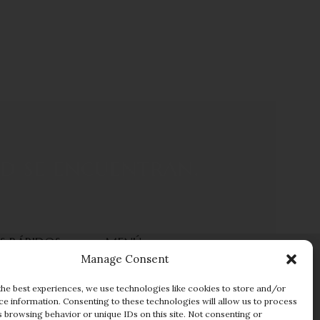
Brazalete (22.5 c
Link – Oro Amari
Brazaletes
,
Caba
$
4,086
$
4,540.00
ad se encuentran.
S RÁPIDOS
MENÚ
Manage Consent
a
Cambios y Devoluciones
Garantias
the best experiences, we use technologies like cookies to store and/or
ce information. Consenting to these technologies will allow us to process
FAQs
s browsing behavior or unique IDs on this site. Not consenting or