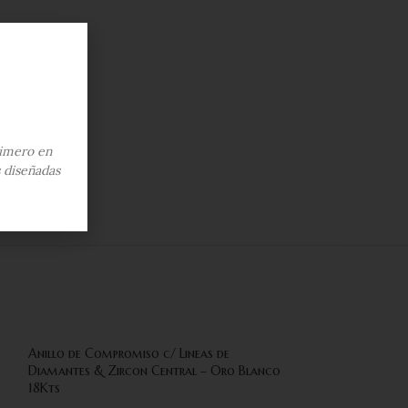
anco
8 Kts
imero en
s diseñadas
7 1/2
Anillo de Compromiso c/ Lineas de
Diamantes & Zircon Central – Oro Blanco
18Kts