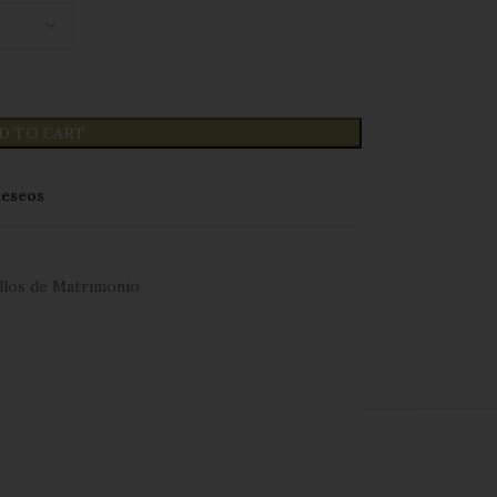
D TO CART
 deseos
llos de Matrimonio