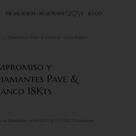
INICIAR SESIÓN / REGISTRARSE
$
0.00
 c/ Diamantes Pave & Central – Oro Blanco
ompromiso y
iamantes Pave &
lanco 18Kts
rencia. Diamante central 0.24Ct G/SI2; Diamantes