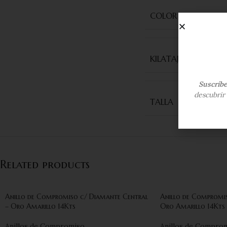
COLOR DEL ORO
KILATAJE
Suscríb
descubrir 
TALLA
Related products
Anillo de Compromiso c/ Diamante Central
Anillo de Compromis
– Oro Amarillo 14Kts
Oro Amarillo 14Kts
Anillos de Compromiso
Anillos de Compro