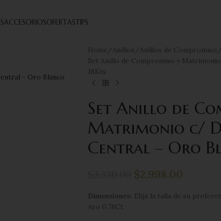
S
ACCESORIOS
OFERTAS
TIPS
Home
Anillos
Anillos de Compromiso
Set Anillo de Compromiso y Matrimonio
18Kts
Set Anillo de C
Matrimonio c/ D
Central – Oro B
$
2,998.00
$
3,330.00
Dimensiones:
Elija la talla de su prefe
Aro 0.78Ct