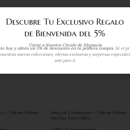
Oro Bl
Descubre Tu Exclusivo Regalo
de Bienvenida del 5%
1
Únete a Nuestro Círculo de Elegancia
ete hoy y obtén un 5% de descuento en tu primera compra.
Sé el pr
nuestras nuevas colecciones, ofertas exclusivas y sorpresas especiale
7
,
solo para ti.
o c/ Zircon Central –
Anillo de Compromiso c/ Zircon Central –
Oro Dos Tonos 14Kts
miso
Anillos de Compromiso