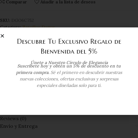
Comparar
Añadir a la lista de deseos
SKU:
DGO6C752
Category:
Zarcillos Damas
Tag:
oro 14Kts
Descubre Tu Exclusivo Regalo de
Compartir:
Bienvenida del 5%
Additional information
Únete a Nuestro Círculo de Elegancia
Suscríbete hoy y obtén un 5% de descuento en tu
primera compra.
Sé el primero en descubrir nuestras
COLOR DEL ORO
Oro Amarillo
nuevas colecciones, ofertas exclusivas y sorpresas
especiales diseñadas solo para ti.
KILATAJE
14 Kts
Reviews (0)
Envío y Entrega