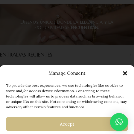
Diseños únicos donde la elegancia y la
exclusividad se encuentran.
ENTRADAS RECIENTES
INFORMACIÓN
Manage Consent
ENLACES RÁPIDOS
To provide the best experiences, we use technologies like cookies to
store and/or access device information. Consenting to these
MENÚ
technologies will allow us to process data such as browsing behavior
or unique IDs on this site. Not consenting or withdrawing consent, may
© 2025 EUROGEMS
| Developed by
adversely affect certain features and functions.
Accept
Shop
Wishlist
Cart
My account