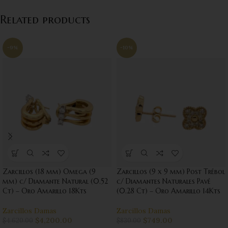
Related products
-9%
-10%
Zarcillos (18 mm) Omega (9
Zarcillos (9 x 9 mm) Post Trébol
mm) c/ Diamante Natural (0.52
c/ Diamantes Naturales Pavé
Ct) – Oro Amarillo 18Kts
(0.28 Ct) – Oro Amarillo 14Kts
Zarcillos Damas
Zarcillos Damas
$
4,200.00
$
749.00
$
4,620.00
$
830.00