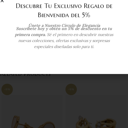
SKU:
EUG-254
Descubre Tu Exclusivo Regalo de
Category:
Zarcillos Damas
Tag:
oro 18kts
Bienvenida del 5%
Compartir:
Únete a Nuestro Círculo de Elegancia
Suscríbete hoy y obtén un 5% de descuento en tu
primera compra.
Sé el primero en descubrir nuestras
Additional information
nuevas colecciones, ofertas exclusivas y sorpresas
especiales diseñadas solo para ti.
Envío y Entrega
Related products
-9%
-9%