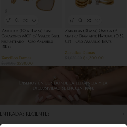
Zarcillos (10 x 11 mm) Post
Zarcillos (18 mm) Omega (9
Corazones MOP c/ Marco Bisel
mm) c/ Diamante Natural (0.52
Pespunteado – Oro Amarillo
Ct) – Oro Amarillo 18Kts
18Kts
Zarcillos Damas
Zarcillos Damas
$
4,200.00
$
4,620.00
$
598.00
$
660.00
Diseños únicos donde la elegancia y la
exclusividad se encuentran.
ENTRADAS RECIENTES
INFORMACIÓN