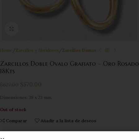
Click to enlarge
Home
Zarcillos y Abridores
Zarcillos Damas
Zarcillos Doble Ovalo Grafiato – Oro Rosado
18Kts
$
570.00
$
627.00
Dimensiones: 38 x 23 mm.
Out of stock
Comparar
Añadir a la lista de deseos