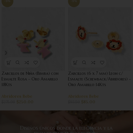
-9%
-9%
Zarcillos de Niña (Bimba) con
Zarcillos (6 x 7 mm) Leon c/
Esmalte Rosa – Oro Amarillo
Esmalte (Screwback/Abridores) –
18Kts
Oro Amarillo 14Kts
Abridores Bebe
Abridores Bebe
$
250.00
$
85.00
$
275.00
$
93.50
Diseños únicos donde la elegancia y la