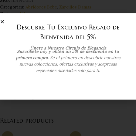
SKU:
ILA14C0D1
Categories:
Abridores Bebe
,
Zarcillos Damas
Tag:
oro 14kt
Compartir:
Descubre Tu Exclusivo Regalo de
Bienvenida del 5%
Additional information
Únete a Nuestro Círculo de Elegancia
Suscríbete hoy y obtén un 5% de descuento en tu
COLOR DEL ORO
Oro Amarillo
primera compra.
Sé el primero en descubrir nuestras
nuevas colecciones, ofertas exclusivas y sorpresas
especiales diseñadas solo para ti.
KILATAJE
14 Kts
Envío y Entrega
Related products