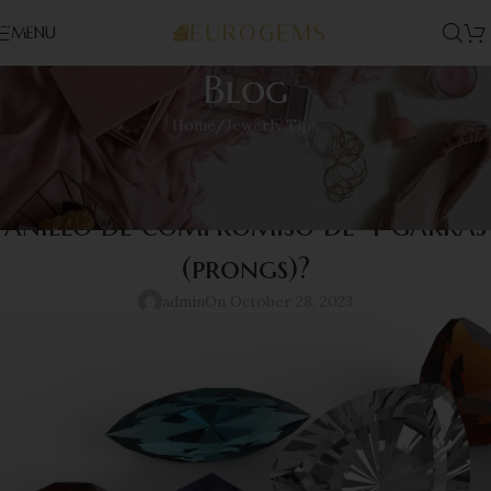
Skip to navigation
MENU
Skip to main content
Blog
Home
Jewerly Tips
JEWERLY TIPS
Cual es la gema perfecta para mi
anillo de compromiso de 4 garras
(prongs)?
admin
On October 28, 2023