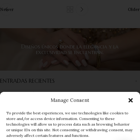
Newer
Older
Diseños únicos donde la elegancia y la
exclusividad se encuentran.
ENTRADAS RECIENTES
INFORMACIÓN
Manage Consent
ENLACES RÁPIDOS
To provide the best experiences, we use technologies like cookies to
store and/or access device information. Consenting to these
MENÚ
technologies will allow us to process data such as browsing behavior
or unique IDs on this site. Not consenting or withdrawing consent, may
© 2025 EUROGEMS
| Developed by
adversely affect certain features and functions.