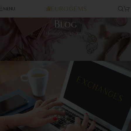
Skip to navigation
MENU
Skip to main content
Blog
Home
Jewerly Tips
JEWERLY TIPS
Política de Garantía y Cambios
admin
On December 27, 2022