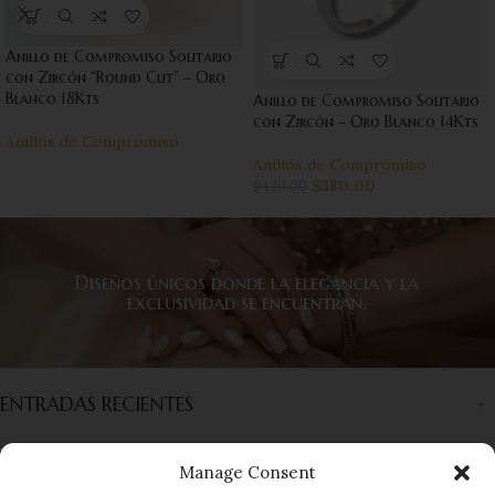
Anillo de Compromiso Solitario
con Zircón “Round Cut” – Oro
Blanco 18Kts
Anillo de Compromiso Solitario
con Zircón – Oro Blanco 14Kts
Anillos de Compromiso
Anillos de Compromiso
$
380.00
$
420.00
Diseños únicos donde la elegancia y la
exclusividad se encuentran.
ENTRADAS RECIENTES
INFORMACIÓN
Manage Consent