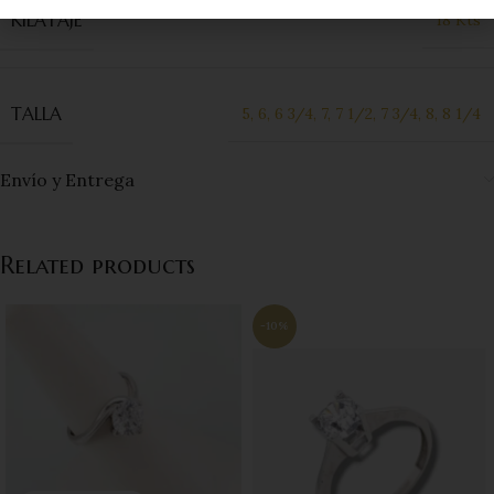
KILATAJE
18 Kts
TALLA
5
,
6
,
6 3/4
,
7
,
7 1/2
,
7 3/4
,
8
,
8 1/4
Envío y Entrega
Related products
-10%