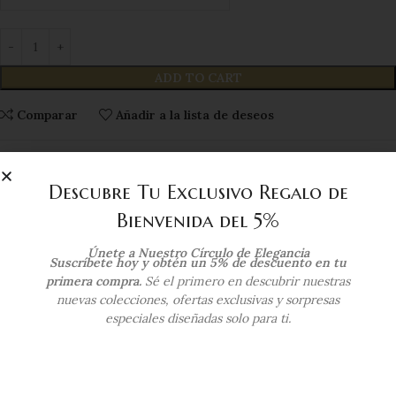
ADD TO CART
Comparar
Añadir a la lista de deseos
SKU:
FBS5G462-23
Category:
Anillos de Compromiso
Descubre Tu Exclusivo Regalo de
Tags:
compromiso
,
cz
,
engagement
,
zircon
Bienvenida del 5%
Compartir:
Únete a Nuestro Círculo de Elegancia
Suscríbete hoy y obtén un 5% de descuento en tu
primera compra.
Sé el primero en descubrir nuestras
Additional information
nuevas colecciones, ofertas exclusivas y sorpresas
especiales diseñadas solo para ti.
COLOR DEL ORO
Oro Amarillo