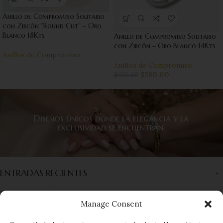
Anillo de Compromiso Solitario
con Zircón “Round Cut” – Oro
Blanco 18Kts
Anillo de Compromiso Solitario
con Zircón – Oro Blanco 14Kts
Anillos de Compromiso
Anillos de Compromiso
$
380.00
$
420.00
Diseños únicos donde la elegancia y la
exclusividad se encuentran.
ENTRADAS RECIENTES
INFORMACIÓN
Manage Consent
ENLACES RÁPIDOS