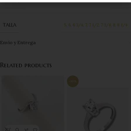
KILATAJE
18 Kts
TALLA
5
,
6
,
6 3/4
,
7
,
7 1/2
,
7 3/4
,
8
,
8 1/4
Envío y Entrega
Related products
-10%