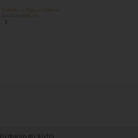
Cadenas c/ Dijes y Collares
$
998.00
$
1,240.00
Diseños únicos donde la elegancia y la
exclusividad se encuentran.
ENTRADAS RECIENTES