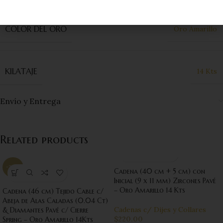
Additional information
COLOR DEL ORO
Oro Amarillo
KILATAJE
14 Kts
Envío y Entrega
Related products
-20%
Cadena (40 cm + 5 cm) con
Inicial (9 x 11 mm) Zircones Pavé
– Oro Amarillo 14 Kts
Cadena (46 cm) Tejido Cable c/
Abeja de Alas Caladas (0.04 Ct)
Cadenas c/ Dijes y Collares
& Diamantes Pavé c/ Cierre
$
220.00
Spring – Oro Amarillo 14Kts