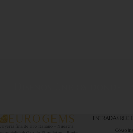
Diseños únicos donde la
ENTRADAS RECI
Joyería fina de oro italiano - Nuestra
Cómo Iden
especialidad: Oro de 18 quilates -
Envío