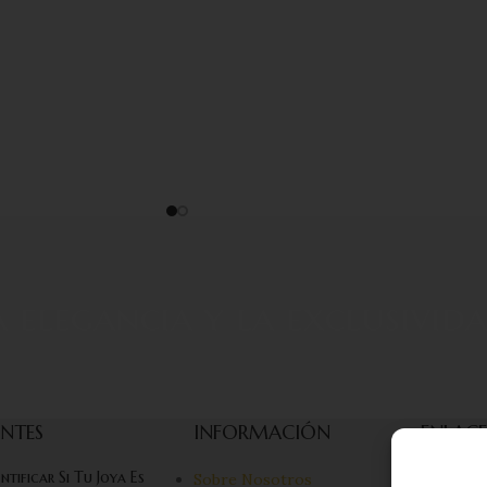
 elegancia y la exclusivid
ENTES
INFORMACIÓN
ENLACE
tificar Si Tu Joya Es
Sobre Nosotros
Mi cuent