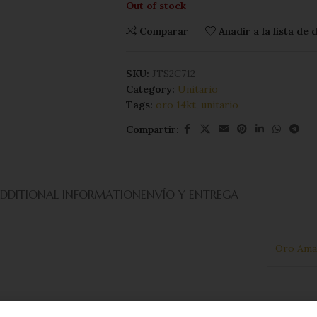
Out of stock
Comparar
Añadir a la lista de
SKU:
JTS2C712
Category:
Unitario
Tags:
oro 14kt
,
unitario
Compartir:
DDITIONAL INFORMATION
ENVÍO Y ENTREGA
Oro Amar
1