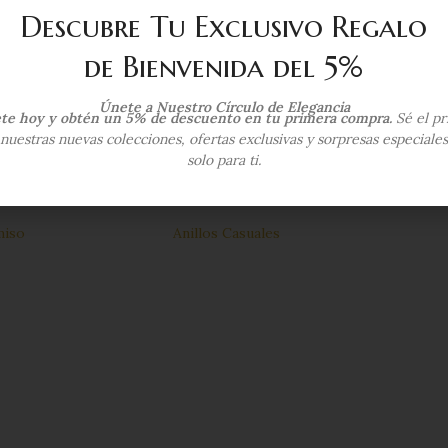
Descubre Tu Exclusivo Regalo
de Bienvenida del 5%
Únete a Nuestro Círculo de Elegancia
ete hoy y obtén un 5% de descuento en tu primera compra.
Sé el pr
nuestras nuevas colecciones, ofertas exclusivas y sorpresas especiale
solo para ti.
so c/ Zircón – Oro
Anillo Bebe c/ Cuarzo Lila – Oro Amarillo
14Kts
miso
Anillos Casuales