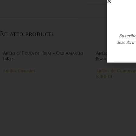
Related products
Suscríb
descubrir 
Anillo c/ Figura de Hojas – Oro Amarillo
Anillo de Compromi
14Kts
Blanco 14Kts
Anillos Casuales
Anillos de Compro
$
390.00