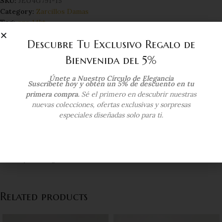
SKU:
JEU4G791-15
Category:
Zarcillos Damas
Tag:
oro 14kt
Compartir:
Descubre Tu Exclusivo Regalo de
Bienvenida del 5%
Additional information
Únete a Nuestro Círculo de Elegancia
Suscríbete hoy y obtén un 5% de descuento en tu
COLOR DEL ORO
Oro Amarillo
primera compra.
Sé el primero en descubrir nuestras
nuevas colecciones, ofertas exclusivas y sorpresas
especiales diseñadas solo para ti.
KILATAJE
14 Kts
Envío y Entrega
Related products