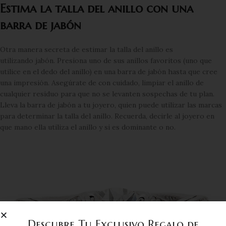
Estima la talla del anillo con una
barra de jabón
Otra manera secreta de estimar la talla del anillo es
utilizando jabón. Presiona uno de sus anillos favoritos (uno que
utilice en el dedo del anillo) en una barra de jabón hasta que cree
una impresión. Asegúrate de con cuidado, limpiar el anillo de
cualquier residuo para que no se levanten sospechas de tu plan.
Lleva la barra de jabón a tu joyero, quien puede utilizar las marcas
para determinar la talla del anillo. Recuerda, decirle al joyero en
que mano ella utiliza el anillo y si es dominante o no.
Descubre Tu Exclusivo Regalo de