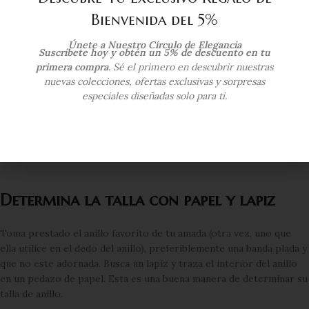
Bienvenida del 5%
Únete a Nuestro Círculo de Elegancia
Suscríbete hoy y obtén un 5% de descuento en tu
primera compra.
Sé el primero en descubrir nuestras
nuevas colecciones, ofertas exclusivas y sorpresas
especiales diseñadas solo para ti.
Es importante tener la talla del anillo correcta, especialmente
si escojes un anillo con una banda cruzada. Este estilo
es mas dificil de reajustar.
Cortesía:
1stdibs.com
Determina la talla con papel y lapiz
Toma prestado el anillo favorito de tu amada (otra vez, uno que
ella utilice en el dedo del anillo), preferiblemente una banda plada y
que no este adornada. Busca un lapiz y traza el interior del anillo
en un pedazo de papel. Esta es una buena manera de determinar su
talla de anillo.