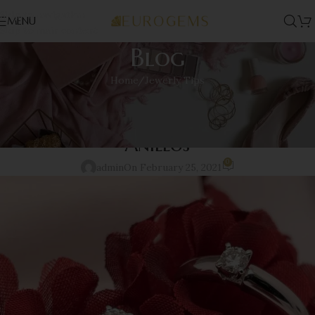
Skip to navigation
MENU
Skip to main content
Blog
Home
Jewerly Tips
JEWERLY TIPS
Cómo Determinar la Talla de tus
Anillos
0
admin
On February 25, 2021