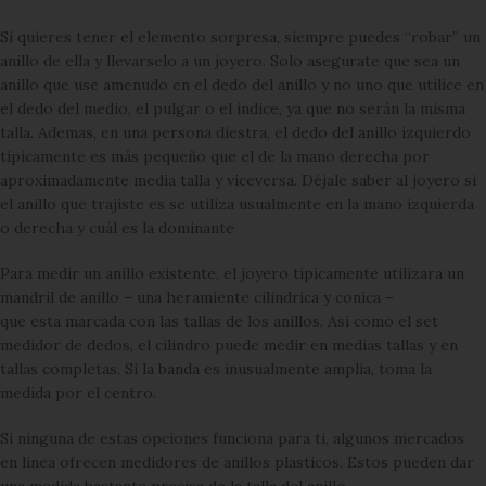
Si quieres tener el elemento sorpresa, siempre puedes “robar” un
anillo de ella y llevarselo a un joyero. Solo asegurate que sea un
anillo que use amenudo en el dedo del anillo y no uno que utilice en
el dedo del medio, el pulgar o el indice, ya que no serán la misma
talla. Ademas, en una persona diestra, el dedo del anillo izquierdo
típicamente es más pequeño que el de la mano derecha por
aproximadamente media talla y viceversa. Déjale saber al joyero si
el anillo que trajiste es se utiliza usualmente en la mano izquierda
o derecha y cuál es la dominante
Para medir un anillo existente, el joyero tipicamente utilizara un
mandril de anillo – una heramiente cilindrica y conica –
que esta marcada con las tallas de los anillos. Asi como el set
medidor de dedos, el cilindro puede medir en medias tallas y en
tallas completas. Si la banda es inusualmente amplia, toma la
medida por el centro.
Si ninguna de estas opciones funciona para ti, algunos mercados
en linea ofrecen medidores de anillos plasticos. Estos pueden dar
una medida bastante precisa de la talla del anillo.